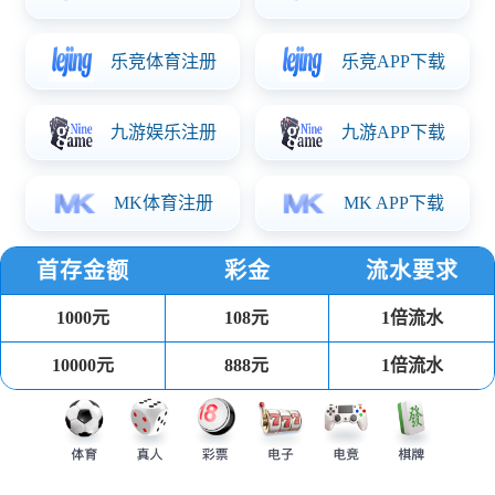
创立初心与品牌愿景
自创立之初，华体会体育就确立了“科技驱动体育创新”的发
展方向，融合赛事直播、数据分析与观赛互动体验，打造兼
具专业性与沉浸感的体育平台。 我们希望通过技术力量让
华体会体育等体育内容更便捷、更智能地触达全球用户。