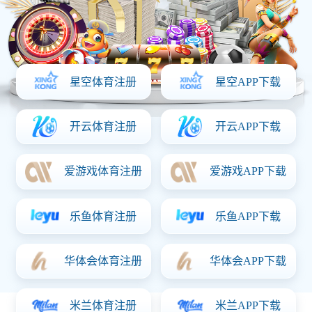
手机App
网页版
关于华体会体育
华体会体育是专注于体育赛事直播与互动体验的创新平台，致力
于为全球用户带来高速、安全与多样化的观赛服务体验，覆盖多
语种、多终端、多场景。